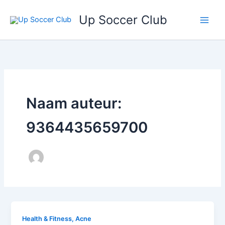
Ga
Up Soccer Club
naar
de
inhoud
Naam auteur:
9364435659700
Health & Fitness, Acne