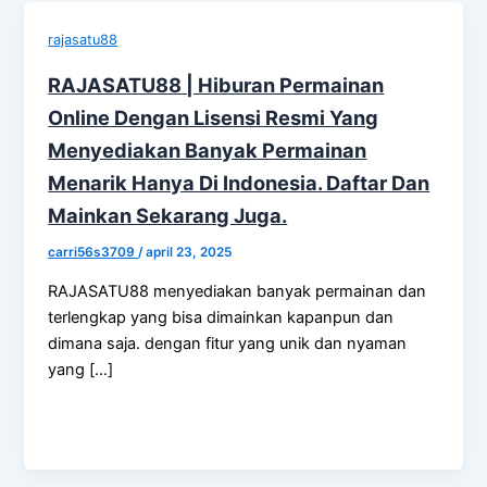
rajasatu88
RAJASATU88 | Hiburan Permainan
Online Dengan Lisensi Resmi Yang
Menyediakan Banyak Permainan
Menarik Hanya Di Indonesia. Daftar Dan
Mainkan Sekarang Juga.
carri56s3709
/
april 23, 2025
RAJASATU88 menyediakan banyak permainan dan
terlengkap yang bisa dimainkan kapanpun dan
dimana saja. dengan fitur yang unik dan nyaman
yang […]