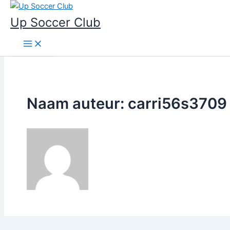
Ga
naar
Up Soccer Club
de
inhoud
Naam auteur: carri56s3709