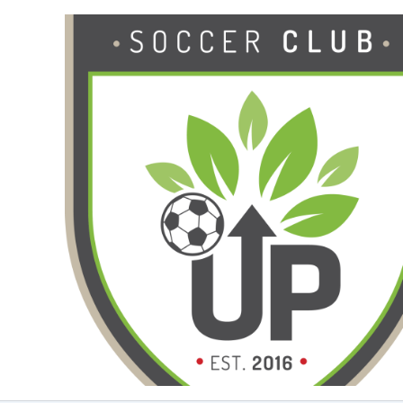
Ga
naar
de
inhoud