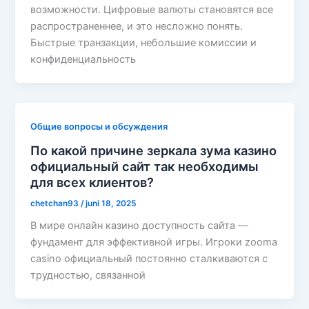
возможности. Цифровые валюты становятся все
распространеннее, и это несложно понять.
Быстрые транзакции, небольшие комиссии и
конфиденциальность
Общие вопросы и обсуждения
По какой причине зеркала зума казино
официальный сайт так необходимы
для всех клиентов?
chetchan93
/
juni 18, 2025
В мире онлайн казино доступность сайта —
фундамент для эффективной игры. Игроки zooma
casino официальный постоянно сталкиваются с
трудностью, связанной