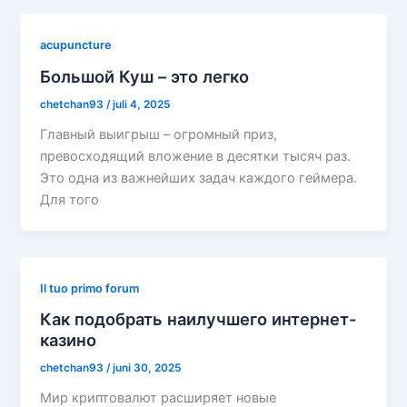
acupuncture
Большой Куш – это легко
chetchan93
/
juli 4, 2025
Главный выигрыш – огромный приз,
превосходящий вложение в десятки тысяч раз.
Это одна из важнейших задач каждого геймера.
Для того
Il tuo primo forum
Как подобрать наилучшего интернет-
казино
chetchan93
/
juni 30, 2025
Мир криптовалют расширяет новые