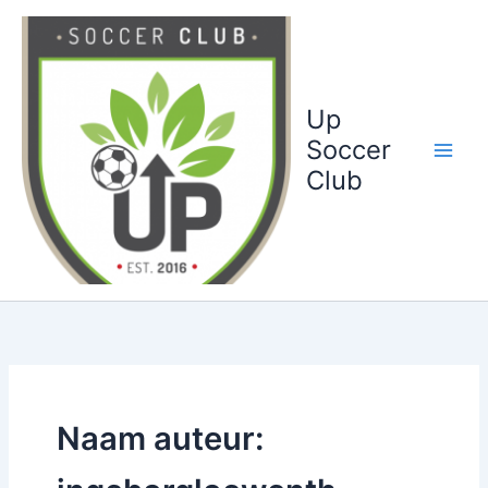
Ga
naar
de
inhoud
Up
Soccer
Club
Naam auteur: