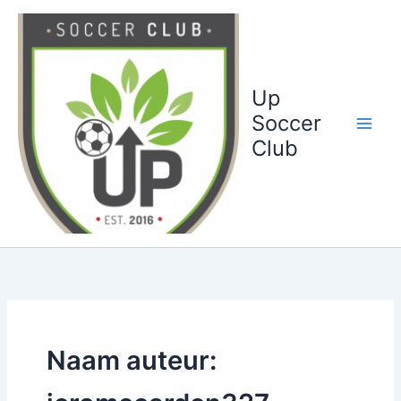
Ga
naar
de
inhoud
Up
Soccer
Club
Naam auteur: