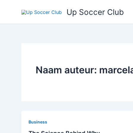
Ga
Up Soccer Club
naar
de
inhoud
Naam auteur: marcel
Business