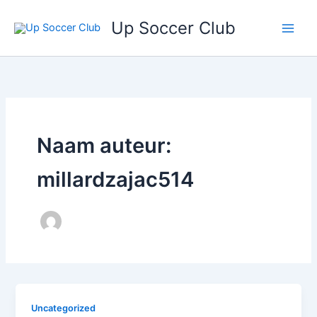
Ga
Up Soccer Club
naar
de
inhoud
Naam auteur:
millardzajac514
Uncategorized