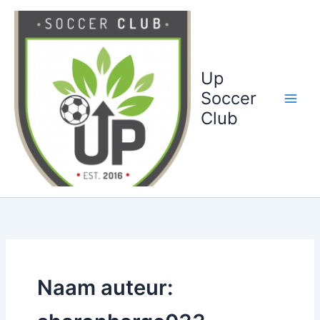
Ga
naar
de
inhoud
Up
Soccer
Club
Naam auteur: